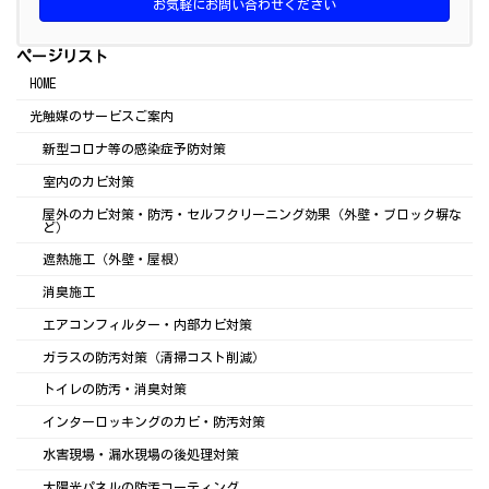
お気軽にお問い合わせください
ページリスト
HOME
光触媒のサービスご案内
新型コロナ等の感染症予防対策
室内のカビ対策
屋外のカビ対策・防汚・セルフクリーニング効果（外壁・ブロック塀な
ど）
遮熱施工（外壁・屋根）
消臭施工
エアコンフィルター・内部カビ対策
ガラスの防汚対策（清掃コスト削減）
トイレの防汚・消臭対策
インターロッキングのカビ・防汚対策
水害現場・漏水現場の後処理対策
太陽光パネルの防汚コーティング