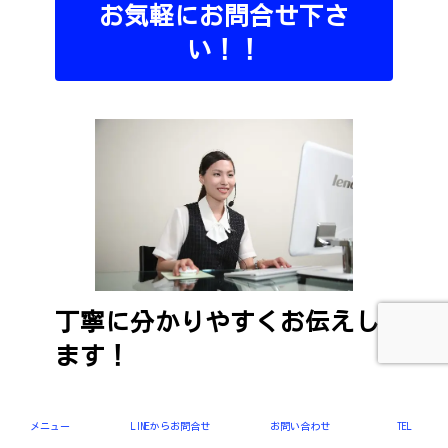
お気軽にお問合せ下さ
い！！
丁寧に分かりやすくお伝えし
ます！
光触媒NFE2って本当に効果があるの？
新型コロナやインフルエンザ対策に効果がある
メニュー
LINEからお問合せ
お問い合わせ
TEL
の？