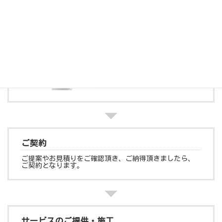
お客様のご要望をよくお聞きし、ご提案やお見積りなど
作成し提出致します。
（ここまでは
無料対応
ですので安心してお申し付け下さ
い）
ご契約
ご提案やお見積りをご確認頂き、ご納得頂きましたら、
ご契約となります。
サービスのご提供・施工